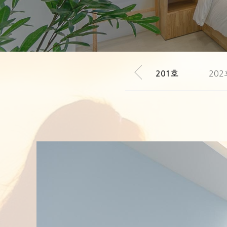
202
201호
Hit enter to search or ESC to close