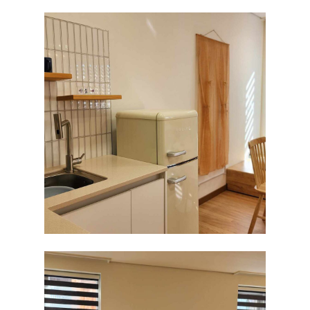
ABOUT
펜션소개
ROOMS
외부풍경
201호
FACILITY
202호
RESERVATION
203호
예약안내
204호
TRAVEL
실시간예약
205호
206호
207호
208호
209호