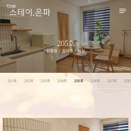
Hit enter to search or ESC to close
205호
원룸형 / 침대룸 / 욕실
201호
202호
203호
204호
205호
206호
207호
208