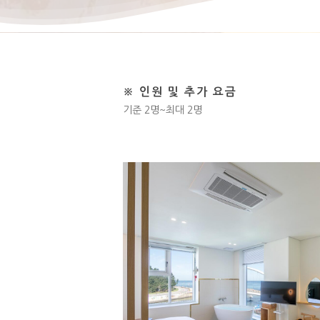
※ 인원 및 추가 요금
기준 2명~최대 2명