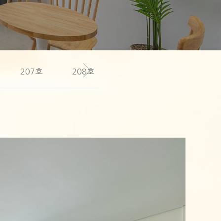
207호
208호
209호
301호