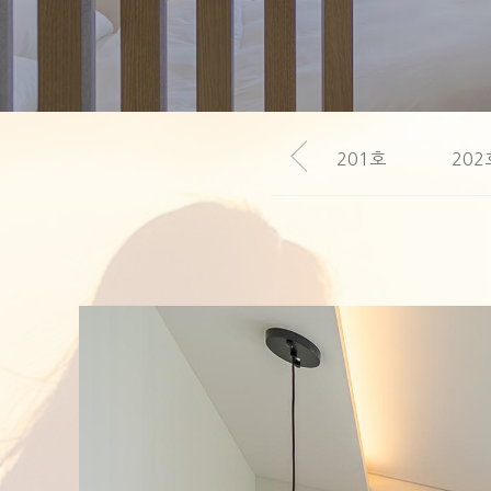
Hit enter to search or ESC to close
201호
202